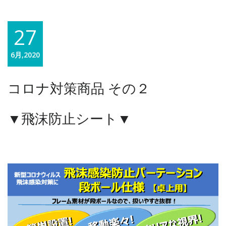
27
6月,2020
コロナ対策商品 その２
▼飛沫防止シート▼